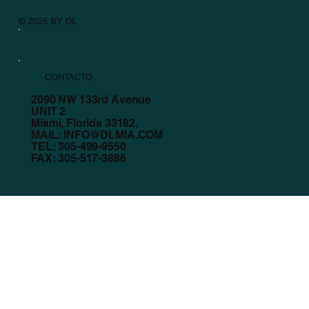
© 2025 BY DL
CONTACTO
2090 NW 133rd Avenue
UNIT 2
Miami, Florida 33182.
MAIL:
INFO@DLMIA.COM
TEL: 305-499-9550
FAX: 305-517-3886