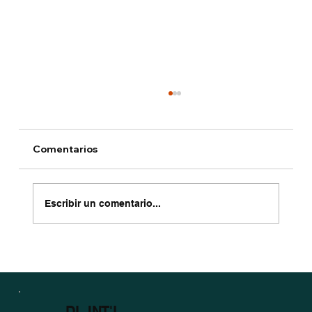
Comentarios
Escribir un comentario...
Gratitud, Union y nuestro Horario de la
Semana de Accion de Gracias.
DL INT'L